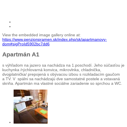
View the embedded image gallery online at:
https://www.penzionpramen.sk/index.php/sk/apartmanovy-
dom#sigProId5902bc7dd6
Apartmán A1
s výhľadom na jazero sa nachádza na 1.poschodí. Jeho súčasťou je
kuchynka /rýchlovarná konvica, mikrovlnka, chladnička,
dvojplatnička/ prepojená s obývacou izbou s rozkladacím gaučom
a TV. V spálni sa nachádzajú dve samostatné postele a vstavaná
skriňa. Apartmán ma vlastné sociálne zariadenie so sprchou a WC.