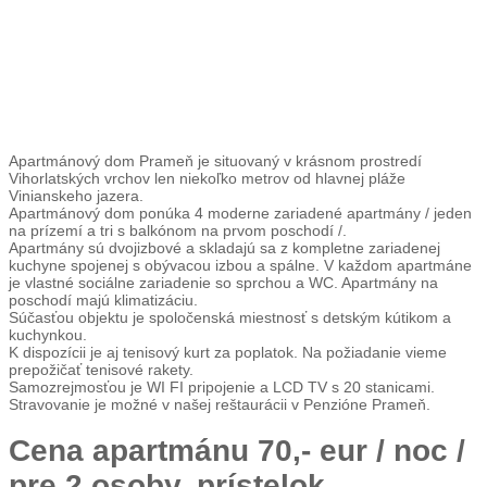
Apartmánový dom Prameň je situovaný v krásnom prostredí
Vihorlatských vrchov len niekoľko metrov od hlavnej pláže
Vinianskeho jazera.
Apartmánový dom ponúka 4 moderne zariadené apartmány / jeden
na prízemí a tri s balkónom na prvom poschodí /.
Apartmány sú dvojizbové a skladajú sa z kompletne zariadenej
kuchyne spojenej s obývacou izbou a spálne. V každom apartmáne
je vlastné sociálne zariadenie so sprchou a WC. Apartmány na
poschodí majú klimatizáciu.
Súčasťou objektu je spoločenská miestnosť s detským kútikom a
kuchynkou.
K dispozícii je aj tenisový kurt za poplatok. Na požiadanie vieme
prepožičať tenisové rakety.
Samozrejmosťou je WI FI pripojenie a LCD TV s 20 stanicami.
Stravovanie je možné v našej reštaurácii v Penzióne Prameň.
Cena apartmánu 70,- eur / noc /
pre 2 osoby, prístelok