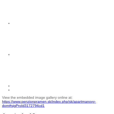
View the embedded image gallery online at:
https://www.penzionpramen.sk/index.php/sk/apartmanovy-
dom#sigProId3172794cd1