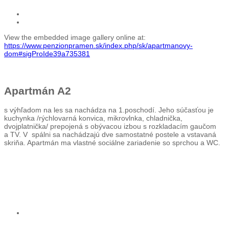
View the embedded image gallery online at:
https://www.penzionpramen.sk/index.php/sk/apartmanovy-
dom#sigProIde39a735381
Apartmán A
2
s výhľadom na les sa nachádza na 1.poschodí. Jeho súčasťou je
kuchynka /rýchlovarná konvica, mikrovlnka, chladnička,
dvojplatnička/ prepojená s obývacou izbou s rozkladacím gaučom
a TV. V spálni sa nachádzajú dve samostatné postele a vstavaná
skriňa. Apartmán ma vlastné sociálne zariadenie so sprchou a WC.