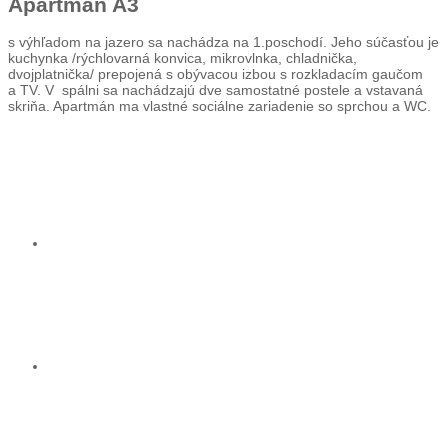
Apartmán A3
s výhľadom na jazero sa nachádza na 1.poschodí. Jeho súčasťou je
kuchynka /rýchlovarná konvica, mikrovlnka, chladnička,
dvojplatnička/ prepojená s obývacou izbou s rozkladacím gaučom
a TV. V spálni sa nachádzajú dve samostatné postele a vstavaná
skriňa. Apartmán ma vlastné sociálne zariadenie so sprchou a WC.