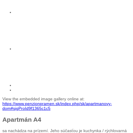
View the embedded image gallery online at:
https://www.penzionpramen.sk/index.php/sk/apartmanovy-
dom#sigProId9f1365c1c5
Apartmán A4
sa nachádza na prízemí. Jeho súčasťou je kuchynka / rýchlovarná