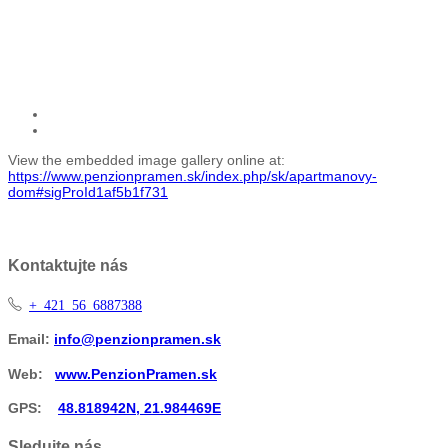
View the embedded image gallery online at:
https://www.penzionpramen.sk/index.php/sk/apartmanovy-
dom#sigProId1af5b1f731
Kontaktujte nás
+ 421 56 6887388
Email:
info@penzionpramen.sk
Web:
www.PenzionPramen.sk
GPS:
48.818942N, 21.984469E
Sledujte nás